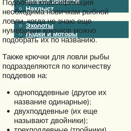
Подобная классификация
Нахлыст
необходима новичкам рыбной
Снаряжение
ловли, когда не знаю еще
Эхолоты
нумерации крючков можно
Лодки и моторы
подобрать их по названию.
Узлы
Рецепты
Также крючки для ловли рыбы
Разное
подразделяются по количеству
поддевов на:
Меню
одноподдевные (другое их
название одинарные);
двухподдевные (их еще
называют двойники);
трехподдевные (тройники).