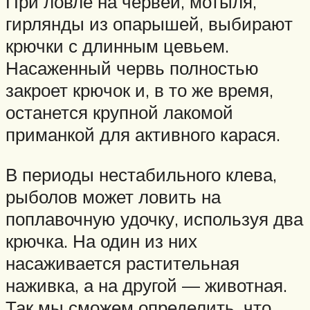
При ловле на червей, мотыля,
гирлянды из опарышей, выбирают
крючки с длинным цевьем.
Насаженный червь полностью
закроет крючок и, в то же время,
останется крупной лакомой
приманкой для активного карася.
В периоды нестабильного клева,
рыболов может ловить на
поплавочную удочку, используя два
крючка. На один из них
насаживается растительная
наживка, а на другой — животная.
Так мы сможем определить, что