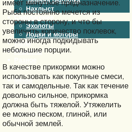
имеет минутное предназначение.
Нахлыст
Рыба постоянно мечется из
Снаряжение
стороны в сторону, и что бы
Эхолоты
увеличить количество поклевок,
Лодки и моторы
можно иногда подкидывать
Узлы
небольшие порции.
Рецепты
Разное
В качестве прикормки можно
использовать как покупные смеси,
Меню
так и самодельные. Так как течение
довольно сильное, прикормка
должна быть тяжелой. Утяжелить
ее можно песком, глиной, или
обычной землей.