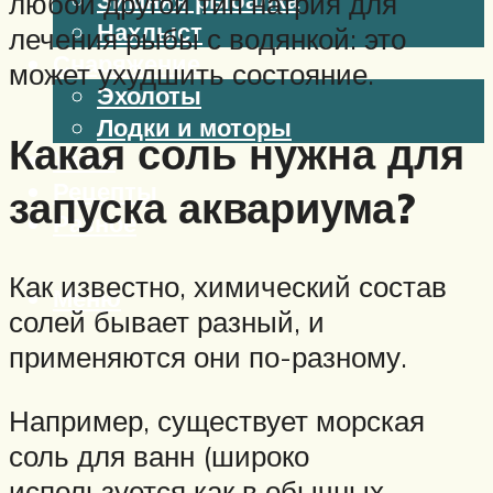
любой другой тип натрия для
Нахлыст
лечения рыбы с водянкой: это
Снаряжение
может ухудшить состояние.
Эхолоты
Лодки и моторы
Какая соль нужна для
Узлы
Рецепты
запуска аквариума?
Разное
Как известно, химический состав
Меню
солей бывает разный, и
применяются они по-разному.
Например, существует морская
соль для ванн (широко
используется как в обычных