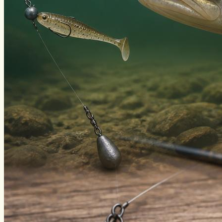
Виды ловли
Зимняя рыбалка
Нахлыст
Снаряжение
Эхолоты
Лодки и моторы
Узлы
Рецепты
Разное
Меню