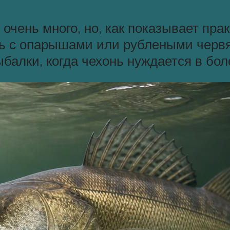
очень много, но, как показывает пра
ь с опарышами или рублеными червя
балки, когда чехонь нуждается в бол