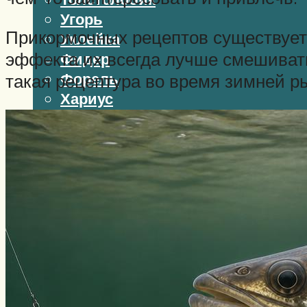
Угорь
Прикормочных рецептов существует 
Уклейка
эффекта их всегда лучше смешиват
Фидер
Форель
такая рецептура во время зимней ры
Хариус
Чавыча
Чехонь
Щука
Стерлядь
Семга
Снасти
Спиннинг
Блесна
Воблеры
Поплавок