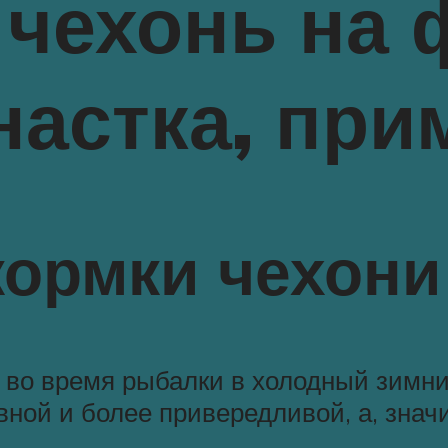
 чехонь на 
снастка, при
кормки чехони
 во время рыбалки в холодный зимни
вной и более привередливой, а, знач