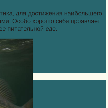
ктика, для достижения наибольшего
ми. Особо хорошо себя проявляет
ее питательной еде.