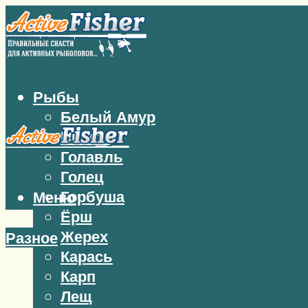
Рыбы
Белый Амур
Бычок
Голавль
Голец
Горбуша
Меню
Ёрш
Жерех
Разное
Карась
Карп
Лещ