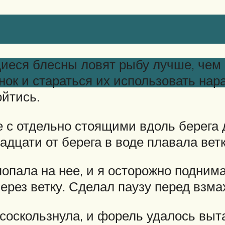
щиеся блесны ловят рыбу лучше, чем
нок и стараться их использовать нара
ойтись.
е с отдельно стоящими вдоль берега
адцати от берега в воде плавала вет
попала на нее, и я осторожно подним
рез ветку. Сделал паузу перед взма
оскользнула, и форель удалось выта