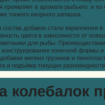
я проявляет в аромате рыбьего, и по
кже тонкого икорного запашка.
 состав добавок стали вкрапления в
ивность цвета в зависимости от осв
заметными для рыбы. Преимуществам
е конструирование конечной формы и
добавки мелких грузиков и пеноплас
та и подъёма тонущих разновидносте
 колебалок п