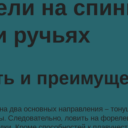
ли на спин
и ручьях
ть и преимуще
на два основных направления – тон
ы. Следовательно, ловить на фореле
одки. Кроме способностей к плавуче