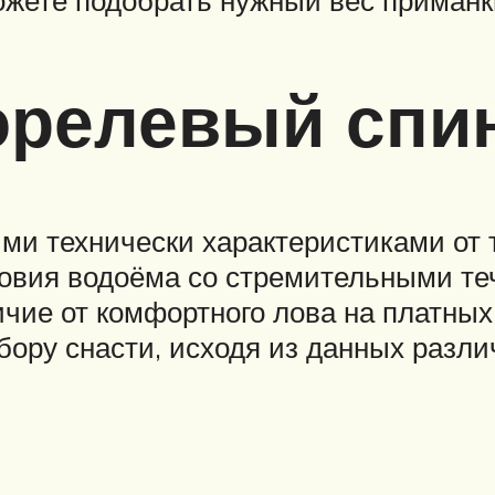
можете подобрать нужный вес приман
релевый спи
ми технически характеристиками от 
овия водоёма со стремительными те
ичие от комфортного лова на платных
ору снасти, исходя из данных разли