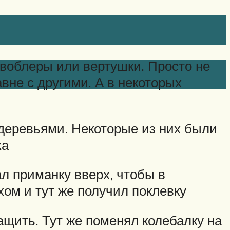
 воблеры или вертушки. Просто не
вне с другими. А в некоторых
 деревьями. Некоторые из них были
ка
ал приманку вверх, чтобы в
хом и тут же получил поклевку
щить. Тут же поменял колебалку на