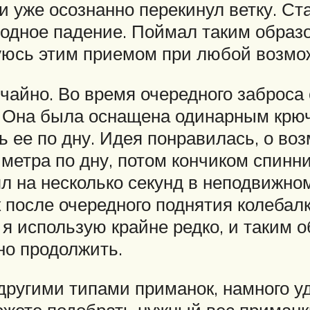
 уже осознанно перекинул ветку. Ст
бодное падение. Поймал таким образо
зуюсь этим приемом при любой возмож
учайно. Во время очередного заброса
. Она была оснащена одинарным крюч
ь ее по дну. Идея понравилась, о во
метра по дну, потом кончиком спинни
л на несколько секунд в неподвижном
 после очередного поднятия колебал
я использую крайне редко, и таким о
но продолжить.
угими типами приманок, намного уд