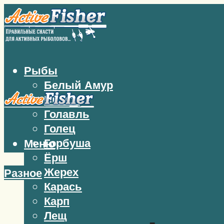
Рыбы
Белый Амур
Бычок
Голавль
Голец
Горбуша
Меню
Ёрш
Жерех
Разное
Карась
Карп
Лещ