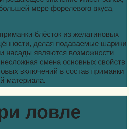
 большей мере форелевого вкуса,
 приманки блёсток из желатиновых
ещённости, делая подаваемые шарики
и насады являются возможности
 несложная смена основных свойств
товых включений в состав приманки
й материала.
ри ловле