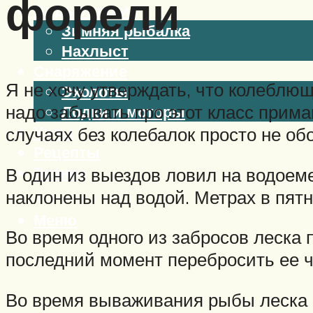
форели
Виды ловли
Зимняя рыбалка
Нахлыст
Снаряжение
Я не хочу утверждать, что колеблю
Эхолоты
надо забывать про этот класс прима
Лодки и моторы
Узлы
случаях без колебалок просто не об
Рецепты
Разное
В один из выездов ловил на водоем
наклонены над водой. Метрах в пятн
Меню
Во время одного из забросов леска 
последний момент перебросить ее че
Во время вываживания рыбы леска с