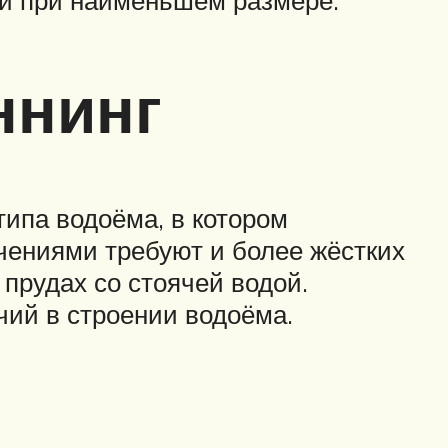
ки при наименьшем размере.
ннинг
типа водоёма, в котором
чениями требуют и более жёстких
 прудах со стоячей водой.
чий в строении водоёма.