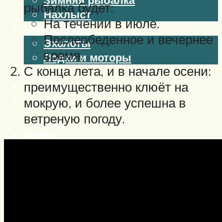
рыбалка будет:
Нахлыст
На течении в июле.
Снаряжение
Послеобеденное и вечернее
Эхолоты
время.
Лодки и моторы
С конца лета, и в начале осени:
Узлы
Рецепты
преимущественно клюёт на
Разное
мокрую, и более успешна в
ветреную погоду.
Меню