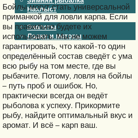
Бойлы могут стать универсальной
Нахлыст
приманкой для ловли карпа. Если
Снаряжение
вы правильно будете их
Эхолоты
использовать. Мы не можем
Лодки и моторы
Узлы
гарантировать, что какой-то один
Рецепты
определённый состав сведёт с ума
Разное
всю рыбу на том месте, где вы
рыбачите. Потому, ловля на бойлы
Меню
– путь проб и ошибок. Но,
практически всегда он ведёт
рыболова к успеху. Прикормите
рыбу, найдите оптимальный вкус и
аромат. И всё – карп ваш.