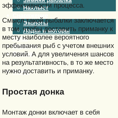
эффективности процесса.
Нахлыст
Снаряжение
Смысл такой рыбалки заключается
Эхолоты
в том, чтобы доставить приманку к
Лодки и моторы
месту наиболее вероятного
Узлы
пребывания рыб с учетом внешних
Рецепты
условий. А для увеличения шансов
Разное
на результативность, в то же место
нужно доставить и приманку.
Меню
Простая донка
Монтаж донки включает в себя