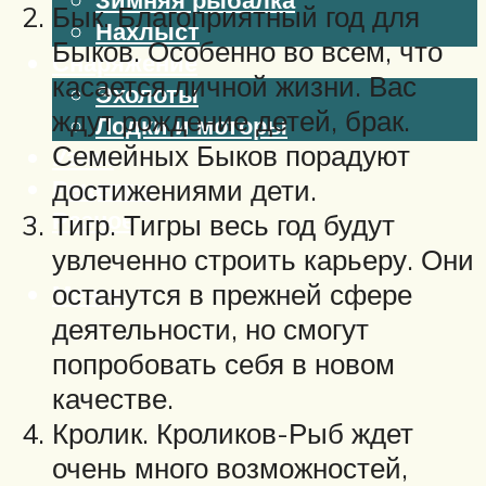
Бык. Благоприятный год для
Нахлыст
Быков. Особенно во всем, что
Снаряжение
касается личной жизни. Вас
Эхолоты
ждут рождение детей, брак.
Лодки и моторы
Семейных Быков порадуют
Узлы
достижениями дети.
Рецепты
Разное
Тигр. Тигры весь год будут
увлеченно строить карьеру. Они
останутся в прежней сфере
Меню
деятельности, но смогут
попробовать себя в новом
качестве.
Кролик. Кроликов-Рыб ждет
очень много возможностей,