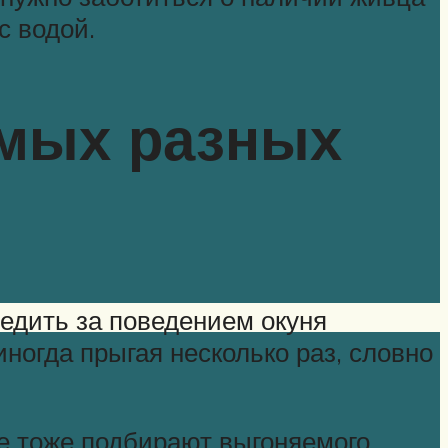
с водой.
амых разных
ледить за поведением окуня
иногда прыгая несколько раз, словно
ые тоже подбирают выгоняемого