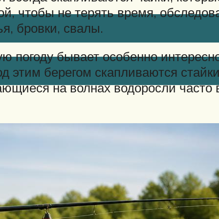
ой, чтобы не терять время, обследо
я, бровки, свалы.
ую погоду бывает особенно интересн
од этим берегом скапливаются стайки
чающиеся на волнах водоросли часто 