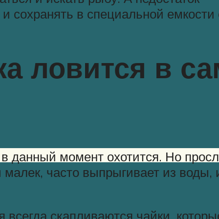
о и сохранять в специальной емкости 
ка ловится в с
 в данный момент охотится. Но прос
ы малек, часто выпрыгивает из воды, 
ня всегда скапливаются чайки, котор