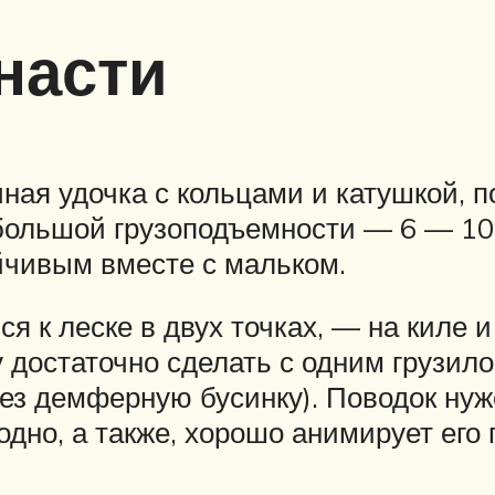
насти
ая удочка с кольцами и катушкой, по
большой грузоподъемности — 6 — 10
йчивым вместе с мальком.
 к леске в двух точках, — на киле и 
у достаточно сделать с одним грузил
рез демферную бусинку). Поводок нуж
дно, а также, хорошо анимирует его 