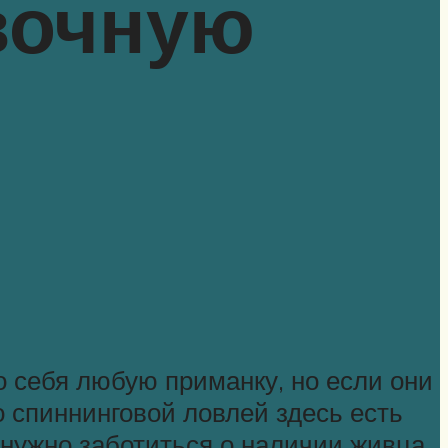
вочную
о себя любую приманку, но если они
о спиннинговой ловлей здесь есть
 нужно заботиться о наличии живца