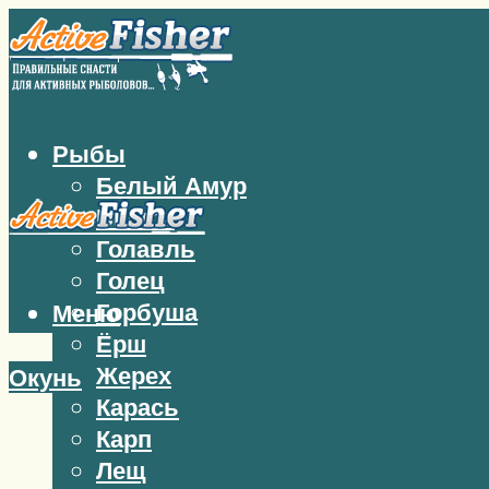
Рыбы
Белый Амур
Бычок
Голавль
Голец
Горбуша
Меню
Ёрш
Жерех
Окунь
Карась
Карп
Лещ