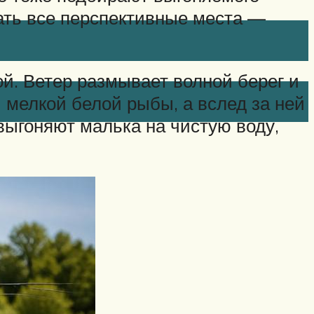
вать все перспективные места —
ой. Ветер размывает волной берег и
 мелкой белой рыбы, а вслед за ней
выгоняют малька на чистую воду,