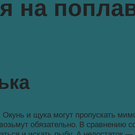
я на попла
ька
. Окунь и щука могут пропускать мим
 возьмут обязательно. В сравнению с
ться и искать рыбу. А недостаток —