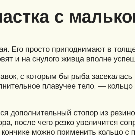
настка с мальк
я. Его просто приподнимают в толще 
вят и на снулого живца вполне успеш
вок, с которым бы рыба засекалась с
лнительное плавучее тело, — кольцо
я дополнительный стопор из резиново
ора, после чего резко увеличится с
 кончике можно применить кольцо с 