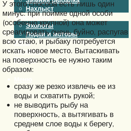
У этого способа есть лишь один
Нахлыст
минус: при поимке одной особи
Снаряжение
(особенно крупной) она может
Эхолоты
среагировать очень буйно, распугав
Лодки и моторы
всю стаю, и рыбаку потребуется
Узлы
искать новое место. Вытаскивать
Рецепты
на поверхность ее нужно таким
Разное
образом:
Меню
сразу же резко извлечь ее из
воды и схватить рукой;
не выводить рыбу на
поверхность, а вытягивать в
среднем слое воды к берегу,