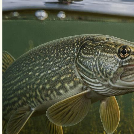
Нахлыст
Снаряжение
Эхолоты
Лодки и моторы
Узлы
Рецепты
Разное
Меню