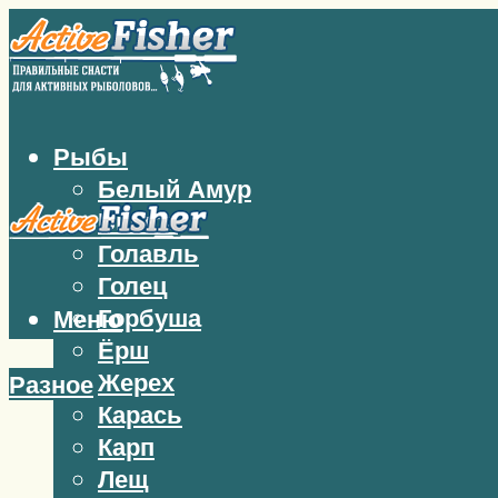
Рыбы
Белый Амур
Бычок
Голавль
Голец
Горбуша
Меню
Ёрш
Жерех
Разное
Карась
Карп
Лещ