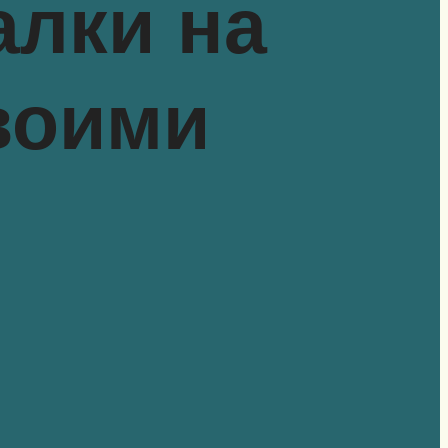
алки на
воими