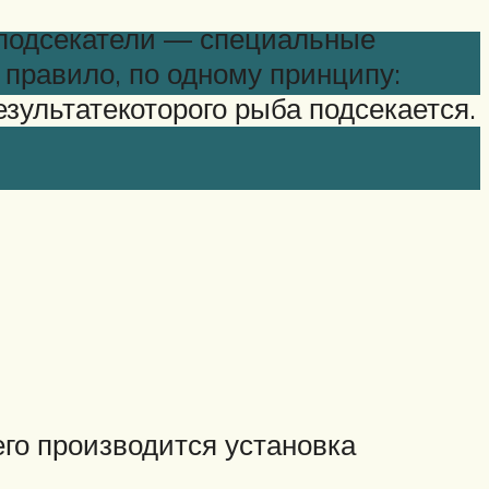
оподсекатели — специальные
 правило, по одному принципу:
езультатекоторого рыба подсекается.
го производится установка