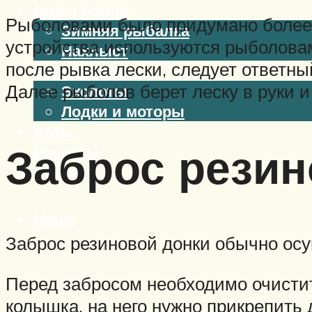
Виды ловли
Рыболовами было придумано более 
Зимняя рыбалка
устройства используются рыболовами
Нахлыст
после рывка лески, следует ответны
Снаряжение
Далее рыболов берет леску в руки и
Эхолоты
Лодки и моторы
Узлы
Заброс резин
Рецепты
Разное
Меню
Заброс резиновой донки обычно осу
Перед забросом необходимо очистит
колышка, на него нужно прикрепить 