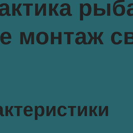
тактика рыб
ее монтаж с
актеристики