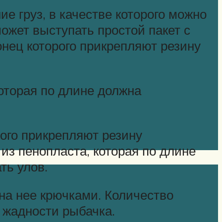
е груз, в качестве которого можно
может выступать простой пакет с
онец которого прикрепляют резину
которая по длине должна
рого прикрепляют резину
из пенопласта, которая по длине
ть улов.
на нее крючками. Количество
и жадности рыбачка.