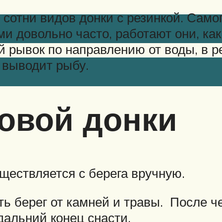
сотни видов донки с резинкой. Сам
 довольно часто, работают они, как
й рывок по направлению от воды, в р
 выводит рыбу.
овой донки
ществляется с берега вручную.
ь берег от камней и травы. После че
дальний конец снасти.