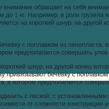
 внимание обращает на себя внимани
 до 1 кг. Например, в роли грузила 
яется на короткий шнур, на другой к
бечевку с поплавком из пенопласта, 
тором предполагается совершать улов
короткий шнур, на другой конец кото
зу привязывают бечевку с поплавком 
а, в котором предполагается соверша
единить с леской, с установленными 
исимости от сложности конструкции 