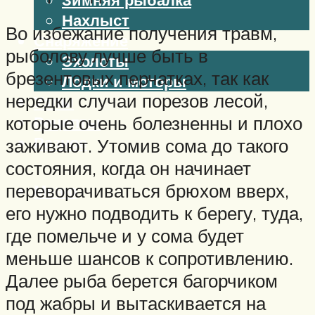
Нахлыст
Во избежание получения травм,
Снаряжение
рыболову лучше быть в
Эхолоты
брезентовых перчатках, так как
Лодки и моторы
нередки случаи порезов лесой,
Узлы
Рецепты
которые очень болезненны и плохо
Разное
заживают. Утомив сома до такого
состояния, когда он начинает
переворачиваться брюхом вверх,
Меню
его нужно подводить к берегу, туда,
где помельче и у сома будет
меньше шансов к сопротивлению.
Далее рыба берется багорчиком
под жабры и вытаскивается на