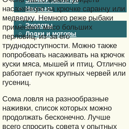
насаженную на крючке саранчу или
Нахлыст
Снаряжение
медведку. Немного реже рыбаки
Эхолоты
применяют мясо больших
Лодки и моторы
перловиц, из-за его
Узлы
труднодоступности. Можно также
Рецепты
попробовать насаживать на крючок
Разное
куски мяса, мышей и птиц. Отлично
работает пучок крупных червей или
Меню
гусениц.
Сома ловля на разнообразные
наживки, список которых можно
продолжать бесконечно. Лучше
всего спросить совета у опытных