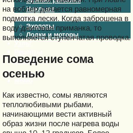
на воблер делается равномерная
Нахлыст
Снаряжение
подмотка лески. Когда заброшена в
Эхолоты
воду джиговая приманка, то
Лодки и моторы
выполняется ступенчатая проводка.
Узлы
Рецепты
Поведение сома
Разное
осенью
Меню
Как известно, сомы являются
теплолюбивыми рыбами,
начинающими вести активный
образ жизни после нагрева воды
свыше 10–12 градусов. Более