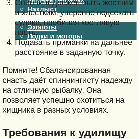
Спиннинг должен быть жёстким
Нахлыст
и хлёстким, уверенно подсекать
Снаряжение
судака, пробивая костлявую
Эхолоты
пасть.
Лодки и моторы
Подавать приманки на дальнее
Узлы
расстояние в заданную точку.
Рецепты
Разное
Помните! Сбалансированная
снасть даёт спиннингисту надежду
Меню
на отличную рыбалку. Она
позволяет успешно охотиться на
хищника в разных условиях.
Требования к удилищу