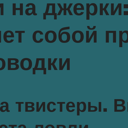
 на джерки:
ет собой п
оводки
а твистеры. 
ста ловли