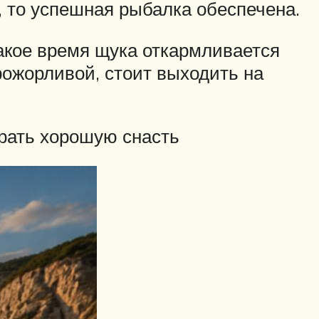
д, то успешная рыбалка обеспечена.
такое время щука откармливается
прожорливой, стоит выходить на
брать хорошую снасть