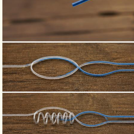
Виды ловли
Зимняя рыбалка
Нахлыст
Снаряжение
Эхолоты
Лодки и моторы
Узлы
Рецепты
Разное
Меню