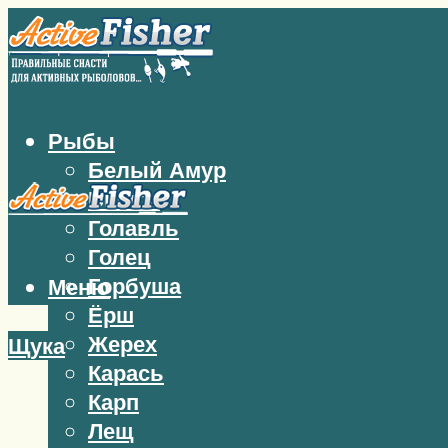
Рыбы
Белый Амур
Бычок
Голавль
Голец
Горбуша
Меню
Ёрш
Жерех
Щука
Карась
Карп
Лещ