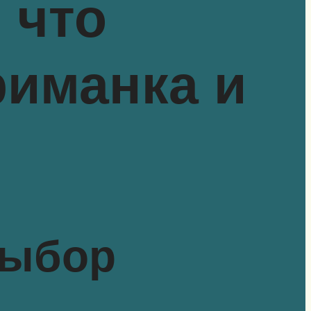
 что
риманка и
Выбор