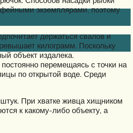
трофейными экземплярами, поэтому
едпочитает держаться свалов и
превышает килограмм. Поскольку
ный объект издалека.
 постоянно перемещаясь с точки на
ицы по открытой воде. Среди
5 штук. При хватке живца хищником
ются к какому-либо объекту, а