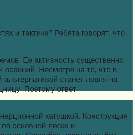
ях и тактике? Ребята говорят, что
емов. Ее активность существенно
и осенний. Несмотря на то, что в
 альтернативой станет ловля на
щницу. Поэтому ответ
нерционной катушкой. Конструкция
по основной леске и
крючок. Способов насадки рыбки