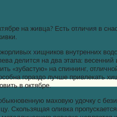
тябре на живца? Есть отличия в снаст
живки.
ожорливых хищников внутренних водо
ева делится на два этапа: весенний 
ть «зубастую» на спиннинг, отличной
собна гораздо лучше привлекать хи
овить в октябре.
обыкновенную маховую удочку с бези
у. Скользящая оливка пропускается 
н металлического поводка цепляется 