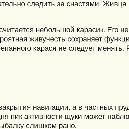
ательно следить за снастями. Живца
читается небольшой карасик. Его н
вероятная живучесть сохраняет функц
епанного карася не следует менять.
акрытия навигации, а в частных пруд
ня пик активности щуки может наблюд
рыбалку слишком рано.