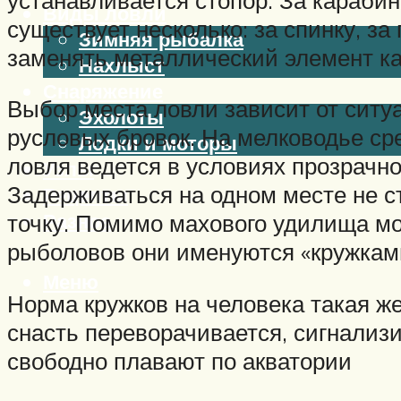
Виды ловли
существует несколько: за спинку, з
Зимняя рыбалка
заменять металлический элемент ка
Нахлыст
Снаряжение
Выбор места ловли зависит от ситу
Эхолоты
русловых бровок. На мелководье ср
Лодки и моторы
ловля ведется в условиях прозрачно
Узлы
Задерживаться на одном месте не с
Рецепты
Разное
точку. Помимо махового удилища м
рыболовов они именуются «кружкам
Меню
Норма кружков на человека такая же
снасть переворачивается, сигнализи
свободно плавают по акватории