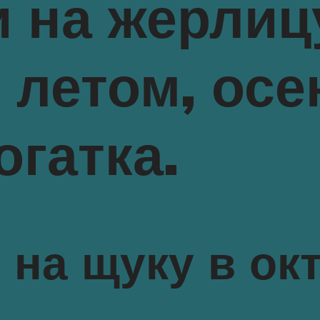
 на жерлиц
 летом, осе
гатка.
 на щуку в ок