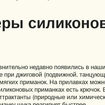
еры силиконо
внительно недавно появились в наши
 при джиговой (подвижной, танцующе
мягких приманок. На прилавках можн
иликоновых приманках есть крючок.
аттрактанты (природные или химичес
иманку щука реагирует быстрее.