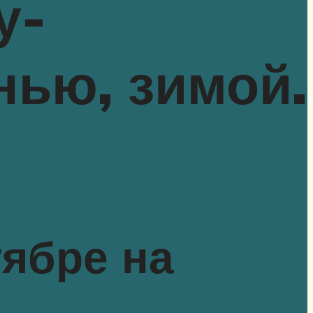
у-
нью, зимой.
тябре на