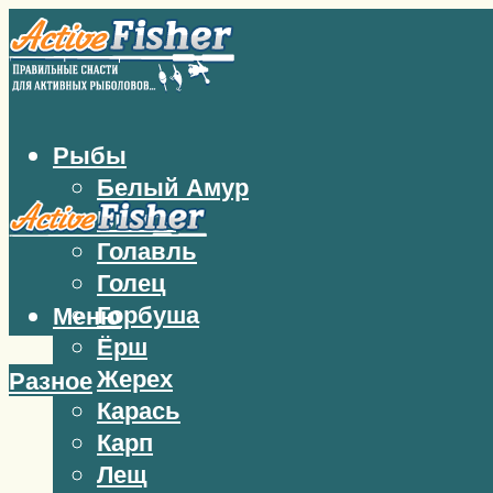
Рыбы
Белый Амур
Бычок
Голавль
Голец
Горбуша
Меню
Ёрш
Жерех
Разное
Карась
Карп
Лещ