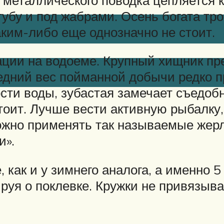
а губу и под жабрами. Осень богата 
ким-либо еще однозначно не стоит.
ации на водоеме. Крупный хищник пр
едний вес пойманной добычи редко 
сти воды, зубастая замечает съедоб
тоит. Лучше вести активную рыбалку,
ожно применять так называемые жерл
и».
, как и у зимнего аналога, а именно 
руя о поклевке. Кружки не привязыва