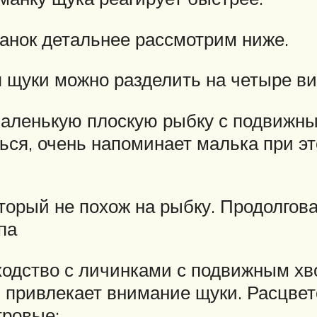
нок детальнее рассмотрим ниже.
 щуки можно разделить на четыре ви
аленькую плоскую рыбку с подвижным
ться, очень напоминает малька при э
торый не похож на рыбку. Продолгова
па
ходство с личинками с подвижным хво
привлекает внимание щуки. Расцвето
тровые;