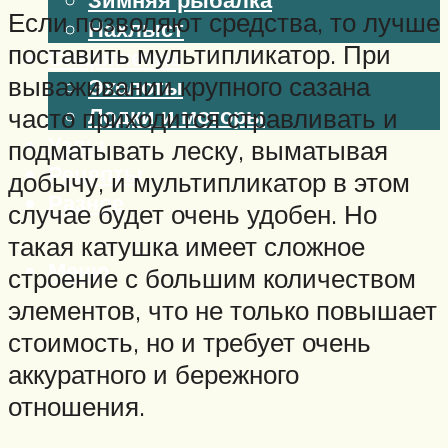
Если позволяют средства, то лучше
Нахлыст
поставить мультипликатор. При
Снаряжение
вываживании крупного сазана
Эхолоты
Лодки и моторы
часто приходится стравливать и
Узлы
подматывать леску, выматывая
Рецепты
добычу, и мультипликатор в этом
Разное
случае будет очень удобен. Но
такая катушка имеет сложное
Меню
строение с большим количеством
элементов, что не только повышает
стоимость, но и требует очень
аккуратного и бережного
отношения.