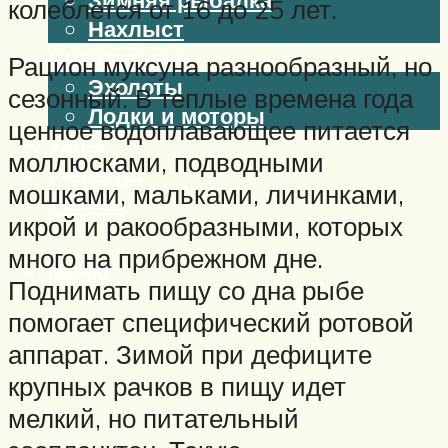
колеблется от 16 до 25 лет.
Нахлыст
Снаряжение
Рацион муксуна разнообразный, но
Эхолоты
сезонный. В теплые времена года
Лодки и моторы
ценное водоплавающее питается
Узлы
моллюсками, подводными
Рецепты
мошками, мальками, личинками,
Разное
икрой и ракообразными, которых
много на прибрежном дне.
Меню
Поднимать пищу со дна рыбе
помогает специфический ротовой
аппарат. Зимой при дефиците
крупных рачков в пищу идет
мелкий, но питательный