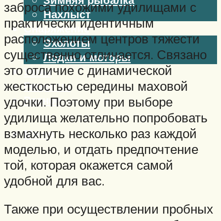
заброса похожими удилищами с
Нахлыст
практически идентичным
Снаряжение
расположением центров тяжести
Эхолоты
существенно отличается. Связано
Лодки и моторы
это отличие с динамической
Узлы
жесткостью середины маховой
Рецепты
Разное
удочки. Поэтому при выборе
удилища желательно попробовать
взмахнуть несколько раз каждой
Меню
моделью, и отдать предпочтение
той, которая окажется самой
удобной для вас.
Также при осуществлении пробных