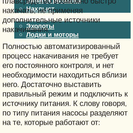
плавсредство возможно быстро
Нахлыст
накачать, не применяя
Снаряжение
дополнительные источники
Эхолоты
накачивания.
Лодки и моторы
Узлы
Полностью автоматизированный
Рецепты
процесс накачивания не требует
Разное
его постоянного контроля, и нет
необходимости находиться вблизи
Меню
него. Достаточно выставить
правильный режим и подключить к
источнику питания. К слову говоря,
по типу питания насосы разделяют
на те, которые работают от: