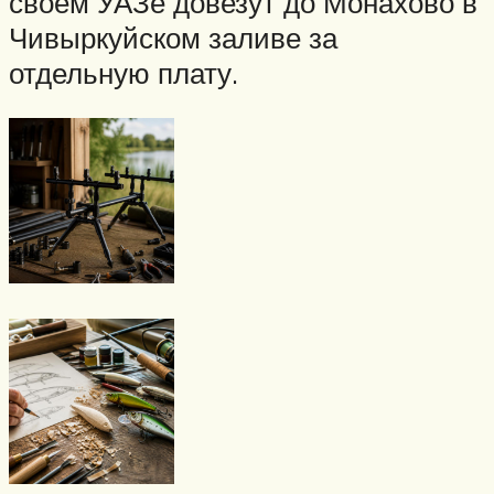
своем УАЗе довезут до Монахово в
Чивыркуйском заливе за
отдельную плату.