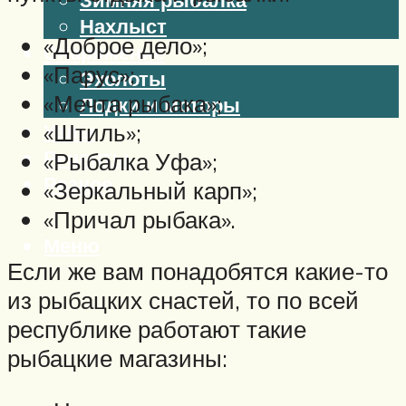
Нахлыст
«Доброе дело»;
Снаряжение
«Парус»;
Эхолоты
«Мечта рыбака»;
Лодки и моторы
«Штиль»;
Узлы
Рецепты
«Рыбалка Уфа»;
Разное
«Зеркальный карп»;
«Причал рыбака».
Меню
Если же вам понадобятся какие-то
из рыбацких снастей, то по всей
республике работают такие
рыбацкие магазины: