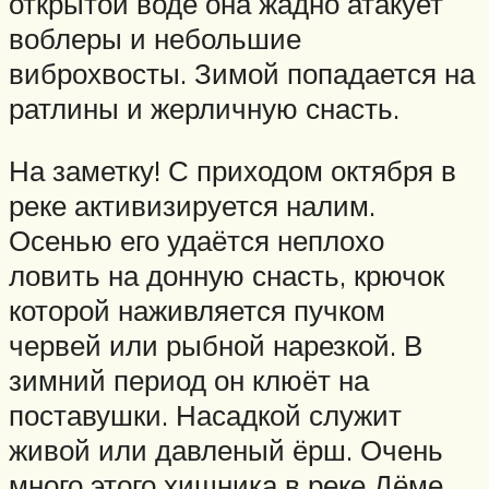
открытой воде она жадно атакует
воблеры и небольшие
виброхвосты. Зимой попадается на
ратлины и жерличную снасть.
На заметку! С приходом октября в
реке активизируется налим.
Осенью его удаётся неплохо
ловить на донную снасть, крючок
которой наживляется пучком
червей или рыбной нарезкой. В
зимний период он клюёт на
поставушки. Насадкой служит
живой или давленый ёрш. Очень
много этого хищника в реке Дёме,