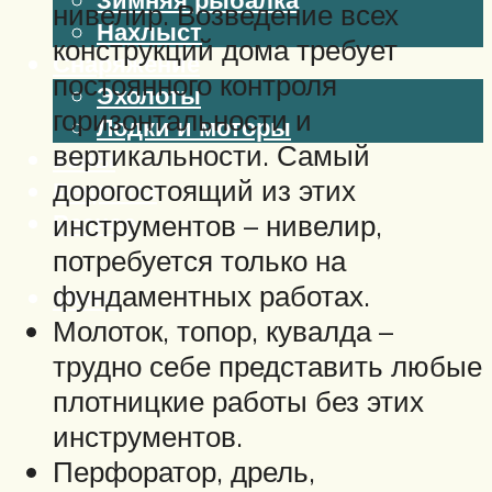
нивелир. Возведение всех
Нахлыст
конструкций дома требует
Снаряжение
постоянного контроля
Эхолоты
горизонтальности и
Лодки и моторы
вертикальности. Самый
Узлы
дорогостоящий из этих
Рецепты
Разное
инструментов – нивелир,
потребуется только на
фундаментных работах.
Меню
Молоток, топор, кувалда –
трудно себе представить любые
плотницкие работы без этих
инструментов.
Перфоратор, дрель,