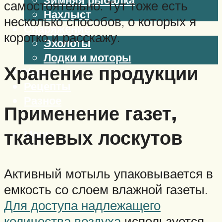
самостоятельно. Тут тоже есть
Нахлыст
несколько способов, о которых я
Снаряжение
коротко и расскажу.
Эхолоты
Лодки и моторы
Хранение продукции
Узлы
Рецепты
Разное
Применение газет,
тканевых лоскутов
Меню
Активный мотыль упаковывается в
емкость со слоем влажной газеты.
Для доступа надлежащего
количества воздуха
используется