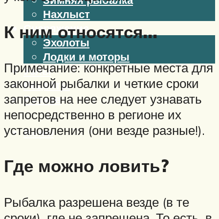
Нахлыст
К ним относятся…
Снаряжение
Эхолоты
Лодки и моторы
Примечание: конкретные места для
Узлы
законной рыбалки и четкие сроки
Рецепты
запретов на нее следует узнавать
Разное
непосредственно в регионе их
установления (они везде разные!).
Меню
Где можно ловить?
Рыбалка разрешена везде (в те
сроки), где не запрещена. То есть, в