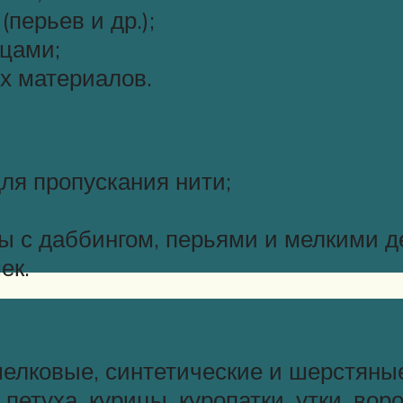
перьев и др.);
цами;
х материалов.
ля пропускания нити;
оты с даббингом, перьями и мелкими 
ек.
елковые, синтетические и шерстяны
петуха, курицы, куропатки, утки, воро