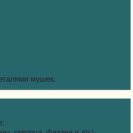
деталями мушек;
е;
ны, скворца, фазана и др.);