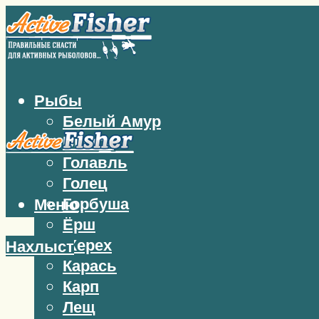
Рыбы
Белый Амур
Бычок
Голавль
Голец
Горбуша
Меню
Ёрш
Жерех
Нахлыст
Карась
Карп
Лещ