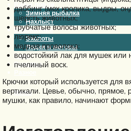
Виды ловли
даббинг (мех кролика, выдры, он
Зимняя рыбалка
шерсть животных;
Нахлыст
трубчатые волосы животных;
Снаряжение
люрекс;
Эхолоты
медная проволока;
Лодки и моторы
водостойкий лак для мушек или 
Узлы
Рецепты
пчелиный воск.
Разное
Крючки который используется для вя
вертикали. Цевье, обычно, прямое, 
Меню
мушки, как правило, начинают форм