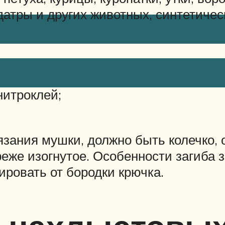
датры и других животных, синтетичес
нитроклей;
зания мушки, должно быть колечко, 
реже изогнутое. Особенности загиба 
ировать от бородки крючка.