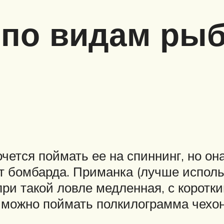
 по видам ры
хочется поймать ее на спиннинг, но о
т бомбарда. Приманка (лучше исполь
ри такой ловле медленная, с коротки
и можно поймать полкилограмма чехон