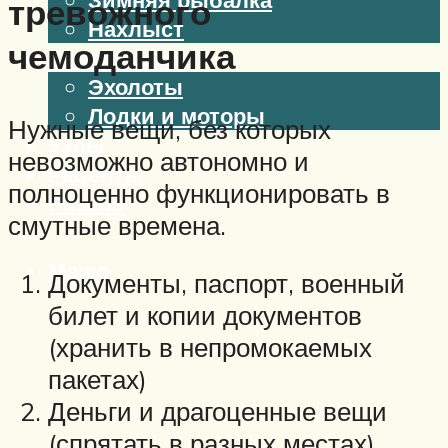
тревожного
Нахлыст
чемоданчика
Снаряжение
Эхолоты
Лодки и моторы
Нужные вещи, без которых
Узлы
невозможно автономно и
Рецепты
полноценно функционировать в
Разное
смутные времена.
Меню
Документы, паспорт, военный
билет и копии документов
(хранить в непромокаемых
пакетах)
Деньги и драгоценные вещи
(спрятать в разных местах)