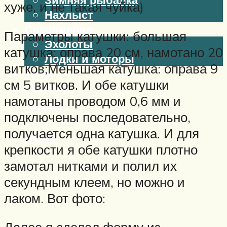
хуже, и не такая чуйка)
Нахлыст
Снаряжение
Параметры катушки: большая
Эхолоты
катушка: оправа 20 см, намотано 20
Лодки и моторы
витков;Меньшая катушка: оправа 9
Узлы
см 5 витков. И обе катушки
Рецепты
намотаны проводом 0,6 мм и
Разное
подключены последовательно,
получается одна катушка. И для
Меню
крепкости я обе катушки плотно
замотал нитками и полил их
секундным клеем, но можно и
лаком. Вот фото: