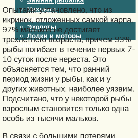
Нахлыст
Опытами установлено, что из
Снаряжение
икринок, отложенных самкой карпа,
Эхолоты
97% мальков не достигает
Лодки и моторы
трехлетнего возраста, причем 93%
Узлы
рыбы погибает в течение первых 7-
Рецепты
10 суток после нереста. Это
Разное
объясняется тем, что ранний
период жизни у рыбы, как и у
Меню
других животных, наиболее уязвим.
Подсчитано, что у некоторой рыбы
взрослым становится только одна
особь из тысячи мальков.
В связи с большими потерями