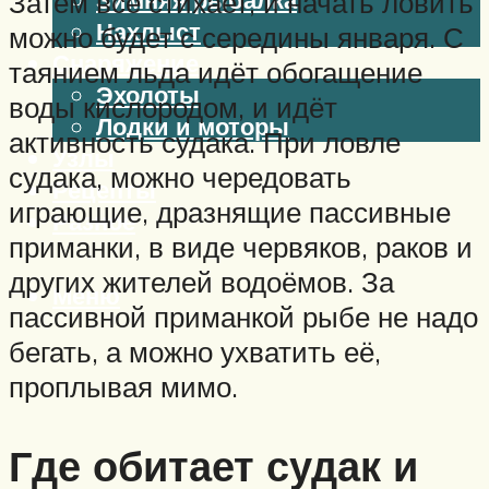
Затем все стихает, и начать ловить
Нахлыст
можно будет с середины января. С
Снаряжение
таянием льда идёт обогащение
Эхолоты
воды кислородом, и идёт
Лодки и моторы
активность судака. При ловле
Узлы
судака, можно чередовать
Рецепты
играющие, дразнящие пассивные
Разное
приманки, в виде червяков, раков и
других жителей водоёмов. За
Меню
пассивной приманкой рыбе не надо
бегать, а можно ухватить её,
проплывая мимо.
Где обитает судак и