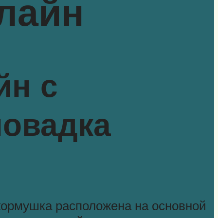
лайн
йн с
повадка
 кормушка расположена на основной