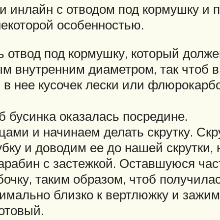
и инлайн с отводом под кормушку и 
некоторой особенностью.
 отвод под кормушку, который должен
ным внутренним диаметром, так чтоб 
 в нее кусочек лески или флюрокарбо
б бусинка оказалась посредине.
ами и начинаем делать скрутку. Скру
ку и доводим ее до нашей скрутки, н
карабин с застежкой. Оставшуюся час
очку, таким образом, чтоб получила
имально близко к вертлюжку и зажи
отовый.