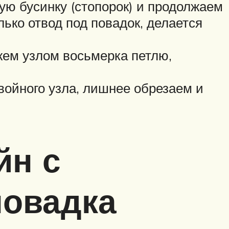
ую бусинку (стопорок) и продолжаем
ько отвод под повадок, делается
яжем узлом восьмерка петлю,
войного узла, лишнее обрезаем и
йн с
повадка