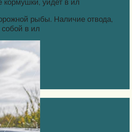
е кормушки, уйдет в ил
торожной рыбы. Наличие отвода,
 собой в ил