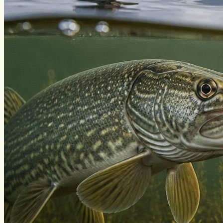
Виды ловли
Зимняя рыбалка
Нахлыст
Снаряжение
Эхолоты
Лодки и моторы
Узлы
Рецепты
Разное
Меню