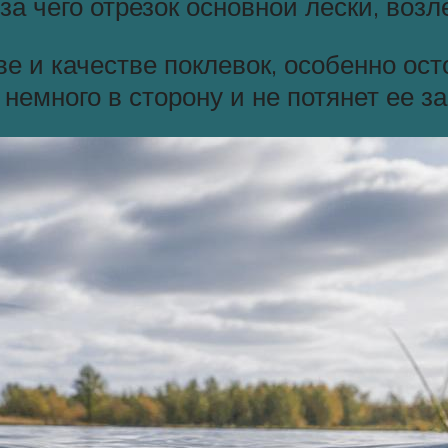
-за чего отрезок основной лески, возл
ве и качестве поклевок, особенно ос
немного в сторону и не потянет ее за