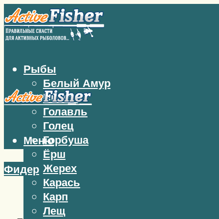
Рыбы
Белый Амур
Бычок
Голавль
Голец
Горбуша
Меню
Ёрш
Жерех
Фидер
Карась
Карп
Лещ