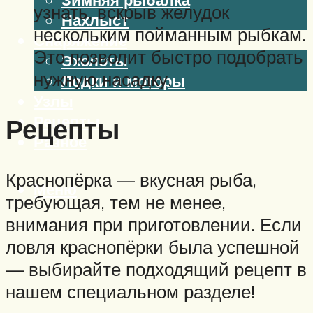
узнать, вскрыв желудок
Нахлыст
нескольким пойманным рыбкам.
Снаряжение
Это позволит быстро подобрать
Эхолоты
нужную насадку.
Лодки и моторы
Узлы
Рецепты
Рецепты
Разное
Краснопёрка — вкусная рыба,
Меню
требующая, тем не менее,
внимания при приготовлении. Если
ловля краснопёрки была успешной
— выбирайте подходящий рецепт в
нашем специальном разделе!