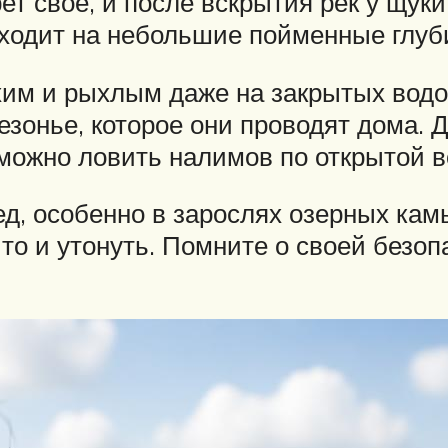
ет свое, и после вскрытия рек у щуки
ходит на небольшие пойменные глуби
хим и рыхлым даже на закрытых водо
зонье, которое они проводят дома. 
 можно ловить налимов по открытой в
д, особенно в зарослях озерных ка
а то и утонуть. Помните о своей безо