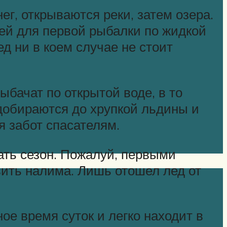
ег, открываются реки, затем озера.
ей для первой рыбалки по жидкой
д ни в коем случае не стоит
ыбачат по открытой воде, в то
добираются до хрупкой льдины и
я забот спасателям.
ать сезон. Пожалуй, первыми
вить налима. Лишь отошел лед от
ое время суток и легко находит в