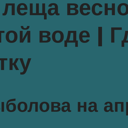
 леща весно
той воде | Г
тку
ыболова на ап