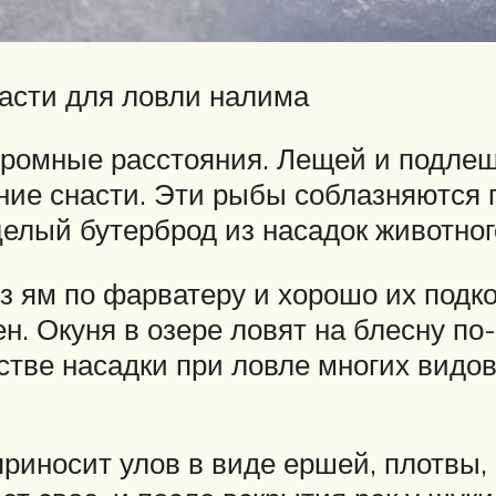
насти для ловли налима
ромные расстояния. Лещей и подлещ
ние снасти. Эти рыбы соблазняются 
елый бутерброд из насадок животног
из ям по фарватеру и хорошо их под
н. Окуня в озере ловят на блесну п
стве насадки при ловле многих видо
риносит улов в виде ершей, плотвы,