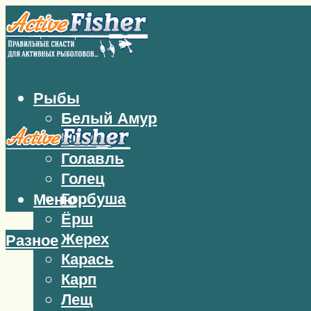
Рыбы
Белый Амур
Бычок
Голавль
Голец
Горбуша
Меню
Ёрш
Жерех
Разное
Карась
Карп
Лещ