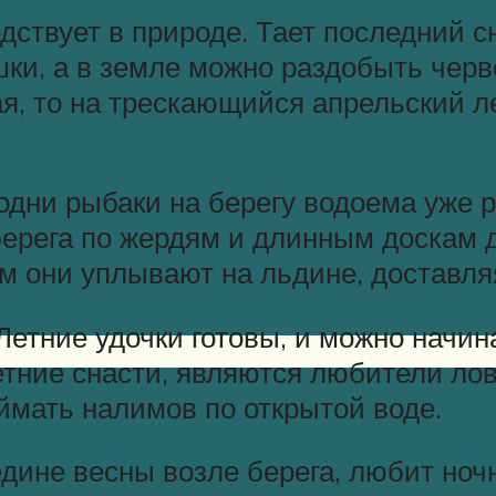
дствует в природе. Тает последний сн
ки, а в земле можно раздобыть черв
ая, то на трескающийся апрельский ле
одни рыбаки на берегу водоема уже р
берега по жердям и длинным доскам 
м они уплывают на льдине, доставля
Летние удочки готовы, и можно начин
етние снасти, являются любители ло
ймать налимов по открытой воде.
дине весны возле берега, любит ночн