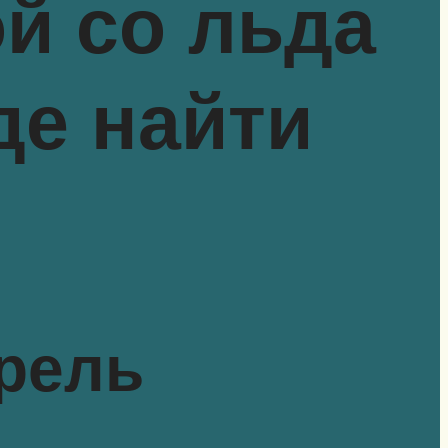
й со льда
де найти
рель