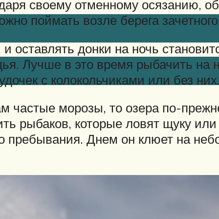
даря своему отменному осязанию, об
ожно поймать возле берега зачетного
 и оставлять донки на ночь становит
ья. Лучше в это время рыбачить на 
удочек с колокольчиками или без них
ам частые морозы, то озера по-преж
ть рыбаков, которые ловят щуку или
о пребывания. Днем он клюет на небо