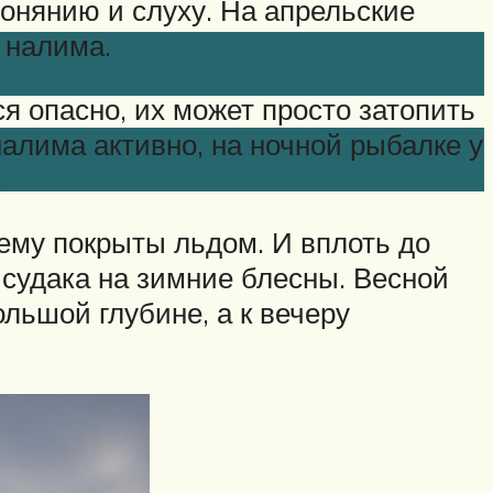
онянию и слуху. На апрельские
 налима.
ся опасно, их может просто затопить
налима активно, на ночной рыбалке у
.
нему покрыты льдом. И вплоть до
 судака на зимние блесны. Весной
льшой глубине, а к вечеру