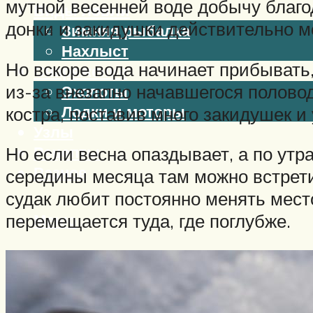
мутной весенней воде добычу благо
Виды ловли
донки и закидушки действительно м
Зимняя рыбалка
Нахлыст
Но вскоре вода начинает прибывать,
Снаряжение
из-за внезапно начавшегося половод
Эхолоты
Лодки и моторы
костра, поставив много закидушек и 
Узлы
Рецепты
Но если весна опаздывает, а по утр
Разное
середины месяца там можно встрети
судак любит постоянно менять мест
Меню
перемещается туда, где поглубже.