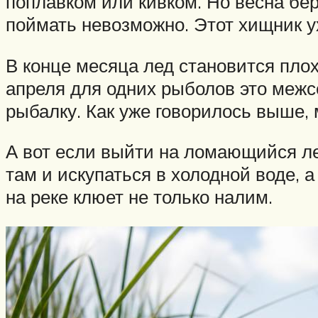
поплавком или кивком. Но весна бер
поймать невозможно. Этот хищник у
В конце месяца лед становится пло
апреля для одних рыболов это межсе
рыбалку. Как уже говорилось выше,
А вот если выйти на ломающийся ле
там и искупаться в холодной воде, 
на реке клюет не только налим.