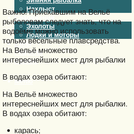
Нахлыст
Важно! Приехавшим на Вельё
Снаряжение
рыболовам следует знать, что на
Эхолоты
водоёме можно использовать
Лодки и моторы
только вёсельные плавсредства.
Узлы
На Вельё множество
Рецепты
интереснейших мест для рыбалки
Разное
В водах озера обитают:
Меню
На Вельё множество
интереснейших мест для рыбалки.
В водах озера обитают:
карась;