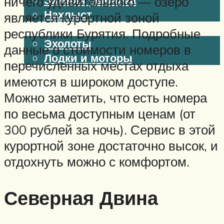
ничего удивительного — озеро
Нахлыст
является курортной зоной
Снаряжение
республики Бурятия. Подробные
Эхолоты
данные о стоимости номеров в
Лодки и моторы
перечисленных местах отдыха
Узлы
имеются в широком доступе.
Рецепты
Можно заметить, что есть номера
Разное
по весьма доступным ценам (от
300 рублей за ночь). Сервис в этой
Меню
курортной зоне достаточно высок, и
отдохнуть можно с комфортом.
Северная Двина