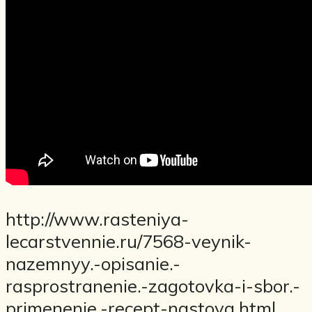
http://www.rasteniya-
lecarstvennie.ru/7568-veynik-
nazemnyy.-opisanie.-
rasprostranenie.-zagotovka-i-sbor.-
primenenie.-recept-nastoya.html