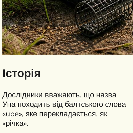
Історія
Дослідники вважають, що назва
Упа походить від балтського слова
«upe», яке перекладається, як
«річка».