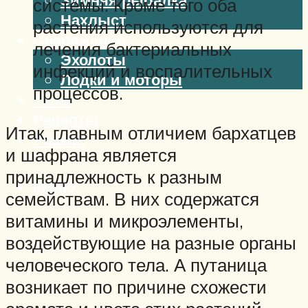
системы. Кроме того оба
Нахлыст
растения используются для
Снаряжение
лечения бактериальных
Эхолоты
инфекций и воспалительных
Лодки и моторы
процессов.
Узлы
Рецепты
Итак, главным отличием бархатцев
Разное
и шафрана является
принадлежность к разным
Меню
семействам. В них содержатся
витамины и микроэлементы,
воздействующие на разные органы
человеческого тела. А путаница
возникает по причине схожести