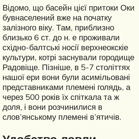
Відомо, що басейн цієї притоки Оки
бувнаселений вже на початку
залізного віку. Там, приблизно
близько 6 ст. до н. е проживали
східно-балтські носії верхнеокскіе
культури, котрі заснували городище
Радовіще. Пізніше, в 5-7 століттях
нашої ери вони були асимільовані
представниками племені голядь, а
через 500 років їх спіткала та ж
доля, і вони розчинилися в
слов’янському племені в’ятичів.