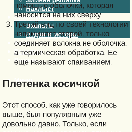
помощью оболочки, которая
Нахлыст
наносится на них сверху.
Снаряжение
Третий вид по своей технологии
Эхолоты
напоминает второй, только
Лодки и моторы
соединяет волокна не оболочка,
Узлы
Рецепты
а термическая обработка. Ее
Разное
еще называют спаиванием.
Меню
Плетенка косичкой
Этот способ, как уже говорилось
выше, был популярным уже
довольно давно. Только, если