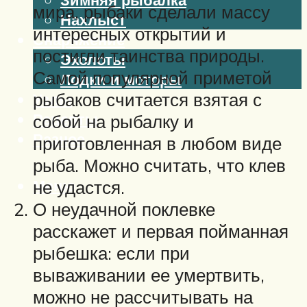
мира, рыбаки сделали массу
Нахлыст
интересных открытий и
Снаряжение
постигли таинства природы.
Эхолоты
Самой популярной приметой
Лодки и моторы
рыбаков считается взятая с
Узлы
Рецепты
собой на рыбалку и
Разное
приготовленная в любом виде
рыба. Можно считать, что клев
Меню
не удастся.
О неудачной поклевке
расскажет и первая пойманная
рыбешка: если при
вываживании ее умертвить,
можно не рассчитывать на