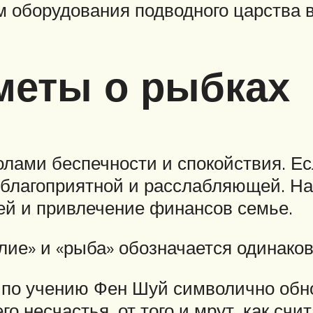
 оборудования подводного царства в
меты о рыбках
лами беспечности и спокойствия. Ес
 благоприятной и расслабляющей. Н
ей и привлечение финансов семье.
лие» и «рыба» обозначается одинаков
, по учению Фен Шуй символично обн
о несчастья, от того и мрут, как сч