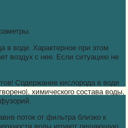
араметры.
а в воде. Характерное при этом
т воздух с нее. Если ситуацию не
тов! Содержание кислорода в воде
ворено), химического состава воды,
нфузорий.
ив поток от фильтра близко к
поверхности воды играют решающую