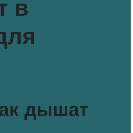
т в
для
как дышат