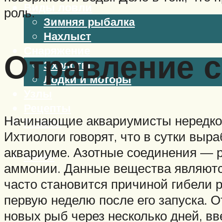
Виды ловли
роль.
Зимняя рыбалка
Нахлыст
Снаряжение
Отравление с
Эхолоты
Лодки и моторы
Узлы
Рецепты
Начинающие аквариумисты нередко 
Разное
Ихтиологи говорят, что в сутки выр
аквариуме. Азотные соединения — ре
Меню
аммонии. Данные вещества являютс
часто становится причиной гибели 
первую неделю после его запуска. 
новых рыб через несколько дней, в