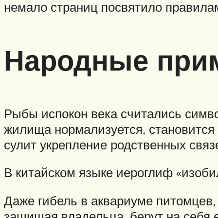
немало страниц посвятило правилам
Народные при
Рыбы испокон века считались симво
жилища нормализуется, становится
сулит укрепление родственных связ
В китайском языке иероглиф «изоби
Даже гибель в аквариуме питомцев
защищая владельца, берут на себя ег