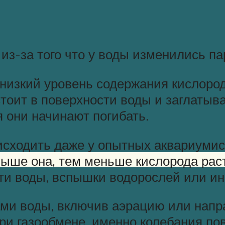
из-за того что у воды изменились п
 низкий уровень содержания кислород
оит в поверхности воды и заглатывае
я они начинают погибать.
оисходить даже у опытных аквариумис
выше она, тем меньше кислорода раст
ти воды, вспышки водорослей или и
и воды, включив аэрацию или направ
 при газообмене, именно колебания 