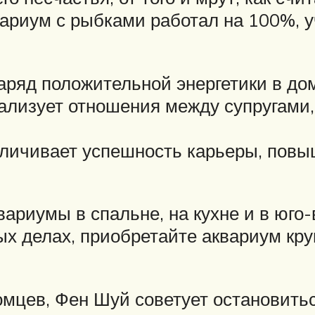
вариум с рыбками работал на 100%, 
аряд положительной энергетики в до
ализует отношения между супругами,
еличивает успешность карьеры, повы
ариумы в спальне, на кухне и в юго
х делах, приобретайте аквариум кру
омцев, Фен Шуй советует остановить