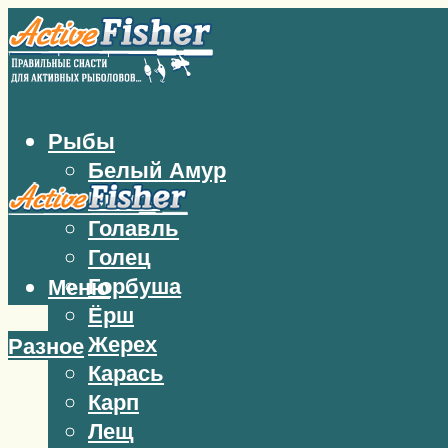
Рыбы
Белый Амур
Бычок
Голавль
Голец
Горбуша
Меню
Ёрш
Жерех
Разное
Карась
Карп
Лещ