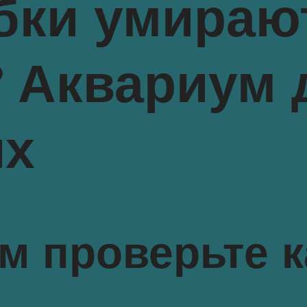
бки умираю
 Аквариум 
их
м проверьте 