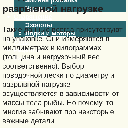
разрывной нагрузке
Нахлыст
Снаряжение
Эхолоты
Такие данные всегда присутствуют
Лодки и моторы
на упаковке. Они измеряются в
Узлы
миллиметрах и килограммах
Рецепты
(толщина и нагрузочный вес
Разное
соответственно). Выбор
поводочной лески по диаметру и
Меню
разрывной нагрузке
осуществляется в зависимости от
массы тела рыбы. Но почему-то
многие забывают про некоторые
важные детали.