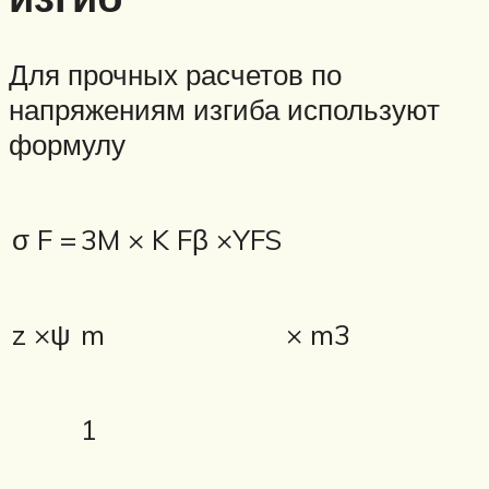
Для прочных расчетов по
напряжениям изгиба используют
формулу
σ F =
3M × K Fβ ×YFS
z ×ψ
m
× m3
1