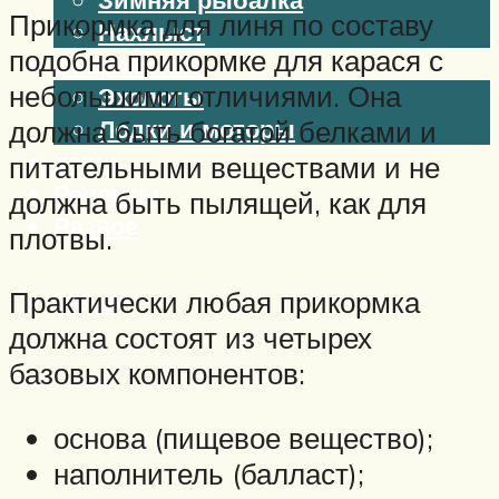
Прикормка для линя по составу
Нахлыст
подобна прикормке для карася с
Снаряжение
небольшими отличиями. Она
Эхолоты
Лодки и моторы
должна быть богатой белками и
Узлы
питательными веществами и не
Рецепты
должна быть пылящей, как для
Разное
плотвы.
Практически любая прикормка
Меню
должна состоят из четырех
базовых компонентов:
основа (пищевое вещество);
наполнитель (балласт);