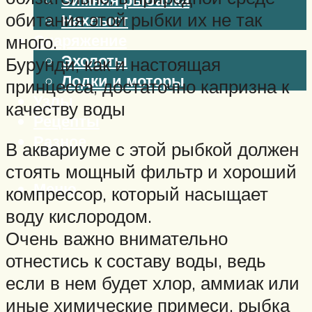
обитания этой рыбки их не так
Нахлыст
Снаряжение
много.
Эхолоты
Бурунди, как и настоящая
Лодки и моторы
принцесса, достаточно капризна к
Узлы
качеству воды
Рецепты
Разное
В аквариуме с этой рыбкой должен
стоять мощный фильтр и хороший
Меню
компрессор, который насыщает
воду кислородом.
Очень важно внимательно
отнестись к составу воды, ведь
если в нем будет хлор, аммиак или
иные химические примеси, рыбка