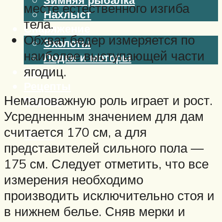
месте естественного изгиба
Нахлыст
тела.
Снаряжение
Обхват бедер измеряется по
Эхолоты
наиболее выступающей части
Лодки и моторы
ягодиц.
Узлы
Рецепты
Немаловажную роль играет и рост.
Разное
Усредненным значением для дам
считается 170 см, а для
Меню
представителей сильного пола —
175 см. Следует отметить, что все
измерения необходимо
производить исключительно стоя и
в нижнем белье. Сняв мерки и