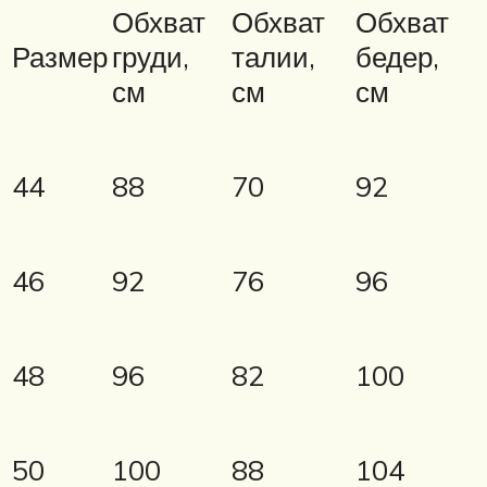
Обхват
Обхват
Обхват
Размер
груди,
талии,
бедер,
см
см
см
44
88
70
92
46
92
76
96
48
96
82
100
50
100
88
104