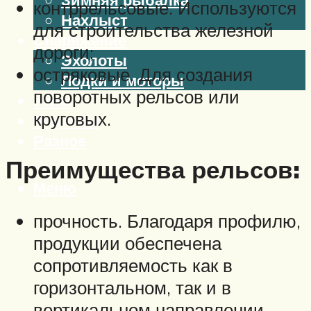
контррельсовые. Используются
Нахлыст
для строительства железной
Снаряжение
дороги;
Эхолоты
остряковые. Для создания
Лодки и моторы
поворотных рельсов или
Узлы
круговых.
Рецепты
Разное
Преимущества рельсов:
Меню
прочность. Благодаря профилю,
продукции обеспечена
сопротивляемость как в
горизонтальном, так и в
вертикальном направлении,