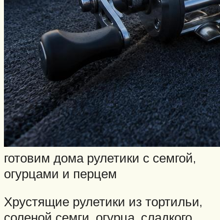
Нахлыст
Снаряжение
Эхолоты
Лодки и моторы
Узлы
Рецепты
Разное
Меню
готовим дома рулетики с семгой,
огурцами и перцем
Хрустящие рулетики из тортильи,
соленой семги, огурца, сладкого