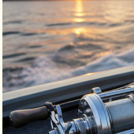
Уклейка
Фидер
Форель
Хариус
Чавыча
Чехонь
Щука
Стерлядь
Семга
Снасти
Спиннинг
Блесна
Воблеры
Поплавок
Виды ловли
Зимняя рыбалка