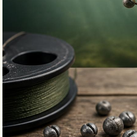
Уклейка
Фидер
Форель
Хариус
Чавыча
Чехонь
Щука
Стерлядь
Семга
Снасти
Спиннинг
Блесна
Воблеры
Поплавок
Виды ловли
Зимняя рыбалка