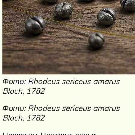
Нахлыст
Снаряжение
Эхолоты
Лодки и моторы
Узлы
Рецепты
Разное
Фото: Rhodeus sericeus amarus
Меню
Bloch, 1782
Фото: Rhodeus sericeus amarus
Bloch, 1782
Населяют Центральную и