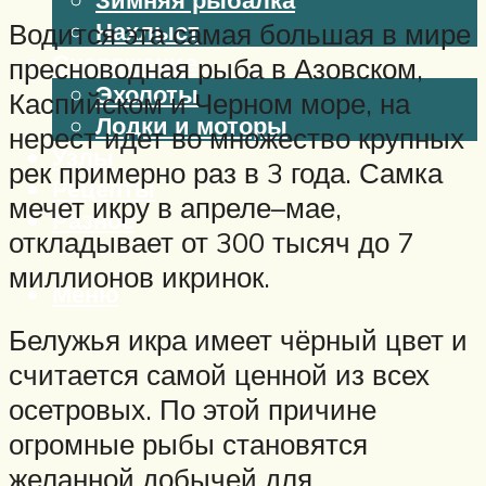
Нахлыст
Водится эта самая большая в мире
Снаряжение
пресноводная рыба в Азовском,
Эхолоты
Каспийском и Черном море, на
Лодки и моторы
нерест идет во множество крупных
Узлы
рек примерно раз в 3 года. Самка
Рецепты
мечет икру в апреле–мае,
Разное
откладывает от 300 тысяч до 7
миллионов икринок.
Меню
Белужья икра имеет чёрный цвет и
считается самой ценной из всех
осетровых. По этой причине
огромные рыбы становятся
желанной добычей для