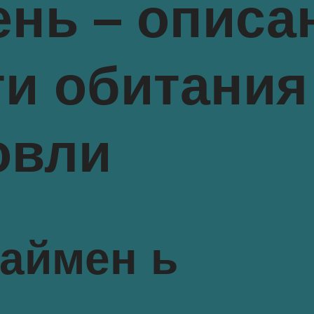
нь – описа
и обитания 
овли
таймен ь