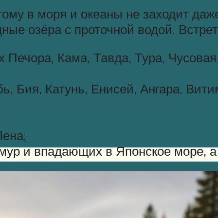
ому в моря и океаны не заходит даж
дные озёра с проточной водой. Встре
 Печора, Кама, Тавда, Тура, Чусовая
, Бия, Катунь, Енисей, Ангара, Вити
Лена;
мур и впадающих в Японское море, а 