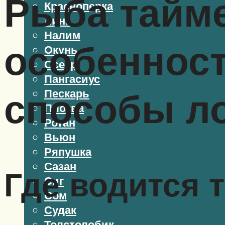
Рыба тайме
Красноперка
Линь
Налим
особенност
Окунь
Осетр
Пангасиус
способы л
Пескарь
Плотва
Ротан
Вьюн
Ряпушка
Сазан
Где водится 
Сиг
Сом
Судак
Толстолобик