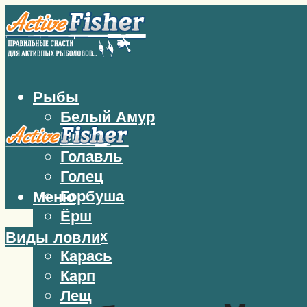
Рыбы
Белый Амур
Бычок
Голавль
Голец
Горбуша
Меню
Ёрш
Жерех
Виды ловли
Карась
Карп
Лещ