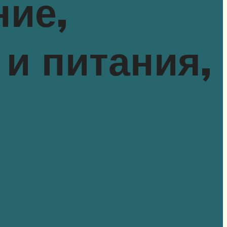
ние,
и питания,