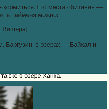
е кормиться. Его места обитания —
тить тайменя можно:
, Вишера;
м, Баргузин, в озёрах — Байкал и
также в озере Ханка.