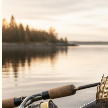
Виды ловли
Зимняя рыбалка
Нахлыст
Снаряжение
Эхолоты
Лодки и моторы
Узлы
Рецепты
Разное
Меню